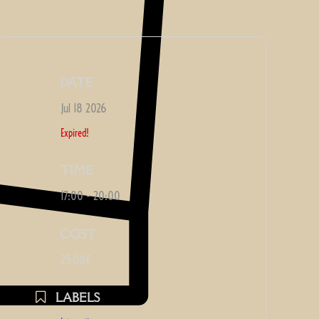
DATE
Jul 18 2026
Expired!
TIME
17:00 - 20:00
COST
25.00€
LABELS