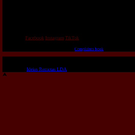
We love that you shop with us,
but it doesn't mean you can't visit our beautiful store!
Our Social:
Facebook
Instagram
TikTok
If for some reason you need to, here's the
Complaints book
Made by us, with love
Powered by
Ideias Remotas LDA