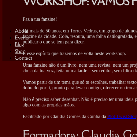
WORKSHOP: VAMOS F
Faz a tua fanzine!
About
Há mais de 50 anos, em Torres Vedras, um grupo de alunos d
fanzine da cidade. Cola, tesoura, uma folha datilografada, 
Events
publicar o que se tem para dizer.
Blog
Shop
É esse espírito que trazemos de volta neste workshop.
Contact
Uma fanzine não é um livro, nem uma revista, nem um proje
cheia da tua voz, feita numa tarde – sem editor, sem filtro 
Vamos partir de um tema que só tu escolhes, trabalhar text
dobrado por ti, pronto para levar contigo, oferecer ou trocar
Não é preciso saber desenhar. Não é preciso ter uma ideia 
algo com as próprias mãos.
Facilitado por Claudia Gomes da Cunha da
Plot Twist Stor
Formadora: Claudia G