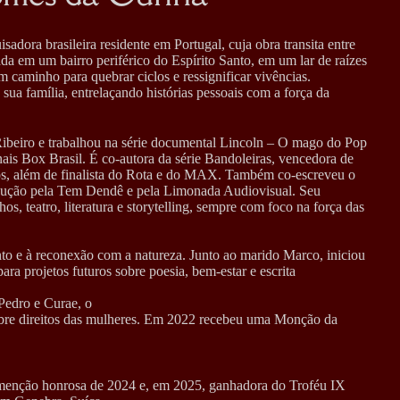
adora brasileira residente em Portugal, cuja obra transita entre
ada em um bairro periférico do Espírito Santo, em um lar de raízes
um caminho para quebrar ciclos e ressignificar vivências.
ua família, entrelaçando histórias pessoais com a força da
ibeiro e trabalhou na série documental Lincoln – O mago do Pop
nais Box Brasil. É co-autora da série Bandoleiras, vencedora de
s, além de finalista do Rota e do MAX. Também co-escreveu o
rodução pela Tem Dendê e pela Limonada Audiovisual. Seu
os, teatro, literatura e storytelling, sempre com foco na força das
to e à reconexão com a natureza. Junto ao marido Marco, iniciou
ara projetos futuros sobre poesia, bem-estar e escrita
 Pedro e Curae, o
bre direitos das mulheres. Em 2022 recebeu uma Monção da
o menção honrosa de 2024 e, em 2025, ganhadora do Troféu IX