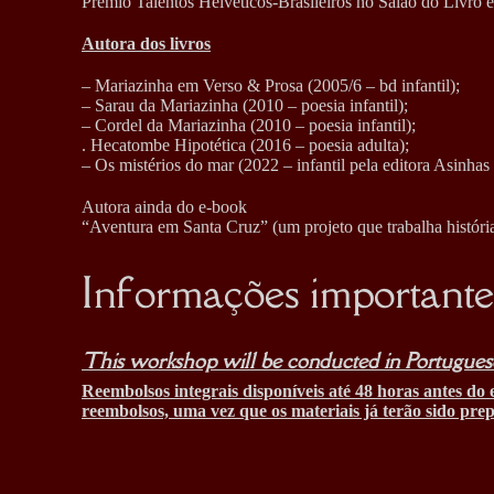
Prémio Talentos Helvéticos-Brasileiros no Salão do Livro 
Autora dos livros
– Mariazinha em Verso & Prosa (2005/6 – bd infantil);
– Sarau da Mariazinha (2010 – poesia infantil);
– Cordel da Mariazinha (2010 – poesia infantil);
. Hecatombe Hipotética (2016 – poesia adulta);
– Os mistérios do mar (2022 – infantil pela editora Asinhas 
Autora ainda do e-book
“Aventura em Santa Cruz” (um projeto que trabalha histór
Informações importante
This workshop will be conducted in Portugues
Reembolsos integrais disponíveis até 48 horas antes do 
reembolsos, uma vez que os materiais já terão sido pre