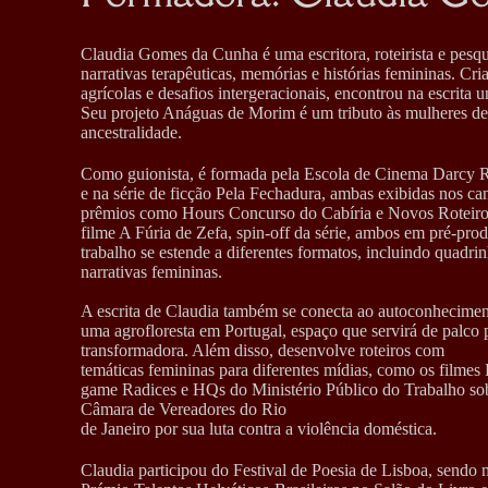
Claudia Gomes da Cunha é uma escritora, roteirista e pesquis
narrativas terapêuticas, memórias e histórias femininas. Cri
agrícolas e desafios intergeracionais, encontrou na escrita 
Seu projeto Anáguas de Morim é um tributo às mulheres de s
ancestralidade.
Como guionista, é formada pela Escola de Cinema Darcy R
e na série de ficção Pela Fechadura, ambas exibidas nos ca
prêmios como Hours Concurso do Cabíria e Novos Roteiro
filme A Fúria de Zefa, spin-off da série, ambos em pré-p
trabalho se estende a diferentes formatos, incluindo quadrinh
narrativas femininas.
A escrita de Claudia também se conecta ao autoconhecimen
uma agrofloresta em Portugal, espaço que servirá de palco p
transformadora. Além disso, desenvolve roteiros com
temáticas femininas para diferentes mídias, como os filmes
game Radices e HQs do Ministério Público do Trabalho so
Câmara de Vereadores do Rio
de Janeiro por sua luta contra a violência doméstica.
Claudia participou do Festival de Poesia de Lisboa, send