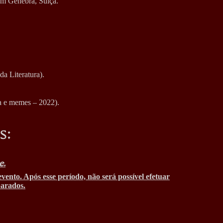
em Genebra, Suíça.
da Literatura).
ia e memes – 2022).
s:
e.
evento. Após esse período, não será possível efetuar
parados.