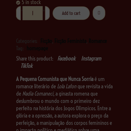
5 in stock
-
+
Add to cart
Categories:
Ficção
,
Ficção Feminista
,
Romance
Tag:
homepage
Share this product:
Facebook
Instagram
TikTok
A Pequena Comunista que Nunca Sorria
é um
romance literário de
Lola Lafon
que revisita a vida
de
Nadia Comaneci
, a ginasta romena que
deslumbrou o mundo com o primeiro dez
perfeito na história dos Jogos Olímpicos. Entre a
glória e a opressão, a autora explora o preço da
perfeição, a manipulação dos corpos femininos e
o impacto político e mediático sobre uma