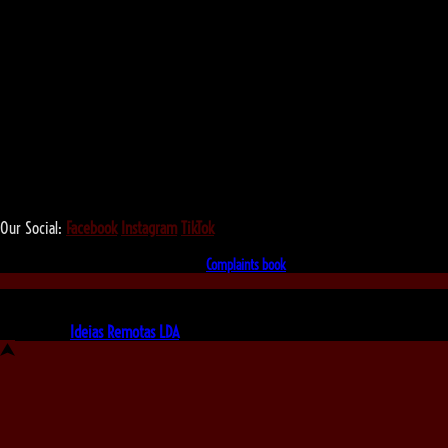
We love that you shop with us,
but it doesn't mean you can't visit our beautiful store!
Our Social:
Facebook
Instagram
TikTok
If for some reason you need to, here's the
Complaints book
Made by us, with love
Powered by
Ideias Remotas LDA