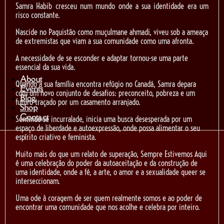
Samra Habib cresceu num mundo onde a sua identidade era um
risco constante.
Nascide no Paquistão como muçulmane ahmadi, viveu sob a ameaça
de extremistas que viam a sua comunidade como uma afronta.
A necessidade de se esconder e adaptar tornou-se uma parte
essencial da sua vida.
About
Quando a sua família encontra refúgio no Canadá, Samra depara
Events
com um novo conjunto de desafios: preconceito, pobreza e um
Blog
futuro traçado por um casamento arranjado.
Shop
Contact
Sentindo-se incurralade, inicia uma busca desesperada por um
espaço de liberdade e autoexpressão, onde possa alimentar o seu
espírito criativo e feminista.
Muito mais do que um relato de superação, Sempre Estivemos Aqui
é uma celebração do poder da autoaceitação e da construção de
uma identidade, onde a fé, a arte, o amor e a sexualidade queer se
interseccionam.
Uma ode à coragem de ser quem realmente somos e ao poder de
encontrar uma comunidade que nos acolhe e celebra por inteiro.