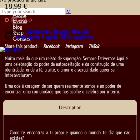
18,99
€
About
Out of stock
Events
Blog
Categories:
Autobiografia
,
Biografia
,
Português
Shop
Tags:
autobiografia
,
biografia
,
LGBTQ
,
muçulmano
Contact
Share this product:
Facebook
Instagram
TikTok
Muito mais do que um relato de superação, Sempre Estivemos Aqui é
uma celebração do poder da autoaceitação e da construção de uma
identidade, onde a fé, a arte, o amor e a sexualidade queer se
interseccionam.
Uma ode à coragem de ser quem realmente somos e ao poder de
encontrar uma comunidade que nos acolhe e celebra por inteiro.
Description
Como te encontras a ti próprie quando o mundo te diz que não
existes?