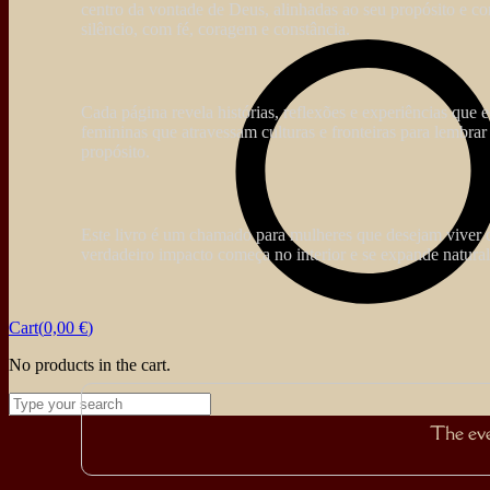
centro da vontade de Deus, alinhadas ao seu propósito e c
silêncio, com fé, coragem e constância.
Cada página revela histórias, reflexões e experiências que 
femininas que atravessam culturas e fronteiras para lembrar
propósito.
Este livro é um chamado para mulheres que desejam viver c
verdadeiro impacto começa no interior e se expande natura
Cart(
0,00
€
)
No products in the cart.
The even