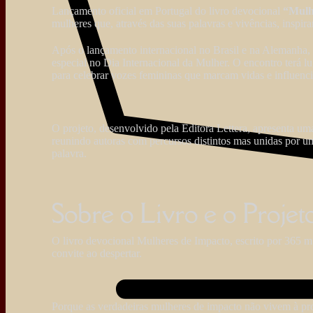
Lançamento oficial em Portugal do livro devocional
“Mulh
mulheres que, através das suas palavras e vivências, inspir
Após o lançamento internacional no Brasil e na Alemanha, 
especial no Dia Internacional da Mulher. O encontro ter
para celebrar vozes femininas que marcam vidas e influenc
O projeto, desenvolvido pela Editora Lettera, apresenta uma 
reunindo autoras com percursos distintos mas unidas por u
palavra.
Sobre o Livro e o Proje
O livro devocional Mulheres de Impacto, escrito por 365 mu
convite ao despertar.
Porque as verdadeiras mulheres de impacto não vivem à pro