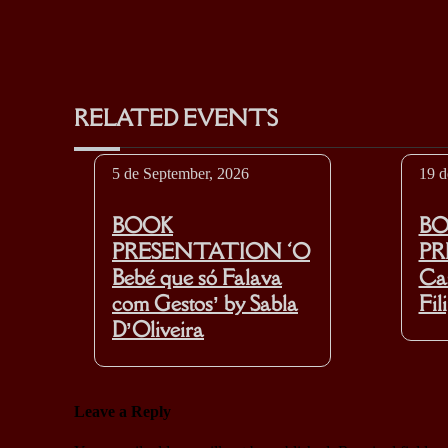
RELATED EVENTS
5 de September, 2026
19 d
BOOK
B
PRESENTATION ‘O
PR
Bebé que só Falava
Cas
com Gestos’ by Sabla
Fil
D’Oliveira
Leave a Reply