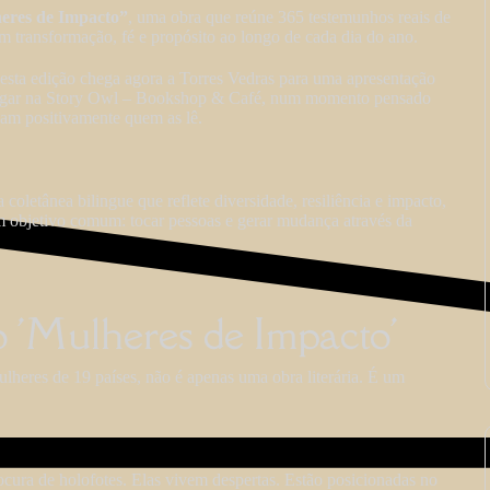
eres de Impacto”
, uma obra que reúne 365 testemunhos reais de
am transformação, fé e propósito ao longo de cada dia do ano.
esta edição chega agora a Torres Vedras para uma apresentação
á lugar na Story Owl – Bookshop & Café, num momento pensado
iam positivamente quem as lê.
coletânea bilingue que reflete diversidade, resiliência e impacto,
m objetivo comum: tocar pessoas e gerar mudança através da
to 'Mulheres de Impacto'
lheres de 19 países, não é apenas uma obra literária. É um
cura de holofotes. Elas vivem despertas. Estão posicionadas no