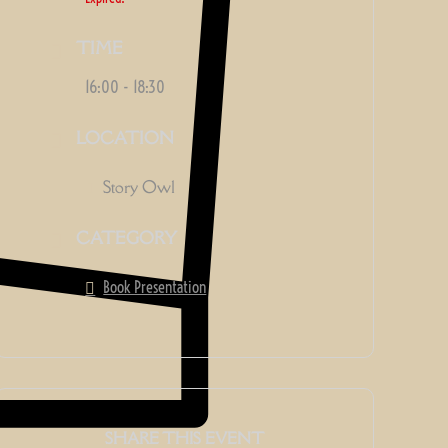
TIME
16:00 - 18:30
LOCATION
Story Owl
CATEGORY
Book Presentation
SHARE THIS EVENT