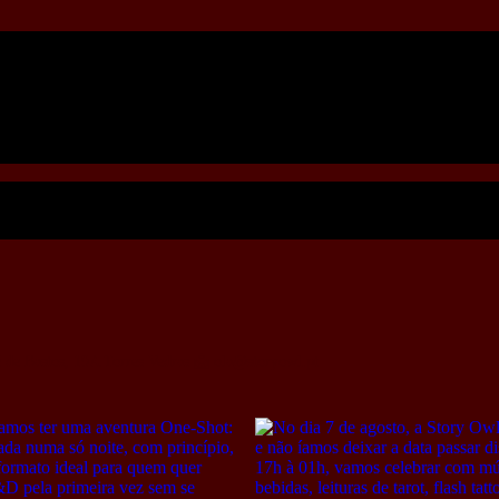
 de Bastos, 19A
Torres Vedras
📩 ola@storyowl.pt