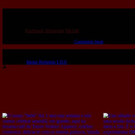
We love that you shop with us,
but it doesn't mean you can't visit our beautiful store!
Our Social:
Facebook
Instagram
TikTok
If for some reason you need to, here's the
Complaints book
Made by us, with love
Powered by
Ideias Remotas LDA
story.owl
Café-literário com eventos inesquecíveis 💫
📍 Rua Doutor José