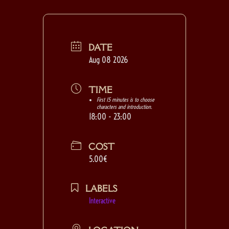
and you also get a free
drink which you can
choose from a coffee /
macchiatto / capuccino,
DATE
Aug 08 2026
water, soda, hidromel
20cl, artisanal beer,
TIME
cocktail or wine glass.
First 15 minutes is to choose
characters and introduction.
18:00 - 23:00
COST
5.00€
LABELS
Interactive