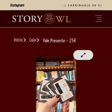
Instagram
CARRINHO(
0,00
€
)
Início
Loja
Vale Presente – 25€