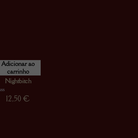
Adicionar ao
carrinho
Nightbitch
12,50
€
assificado
omo
00
m