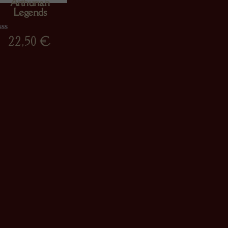
Arthurian
Legends
22,50
€
assificado
omo
00
m