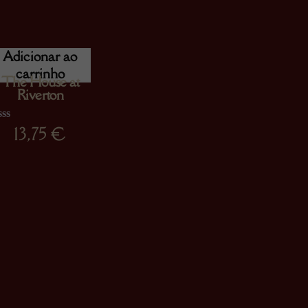
Adicionar ao
carrinho
The House at
Riverton
13,75
€
assificado
omo
00
m