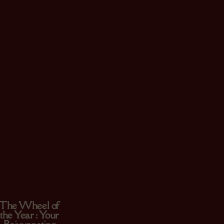
The Wheel of
the Year : Your