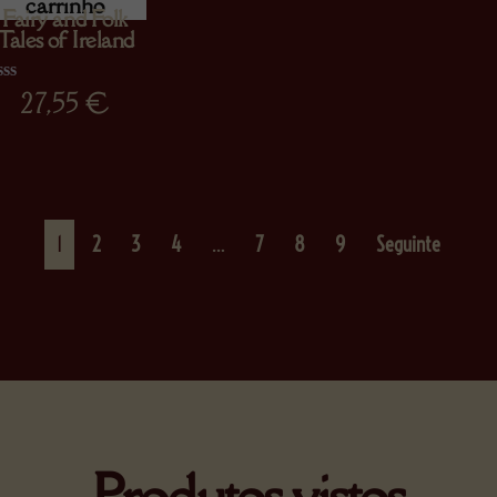
carrinho
Fairy and Folk
Tales of Ireland
27,55
€
assificado
omo
00
m
1
2
3
4
…
7
8
9
Seguinte
Produtos vistos