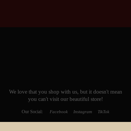
We love that you shop with us,
but it doesn't mean
you can't visit our beautiful store!
Our Social:
Facebook
Instagram
TikTok
If for some reason you need to, here's the
Complaints book