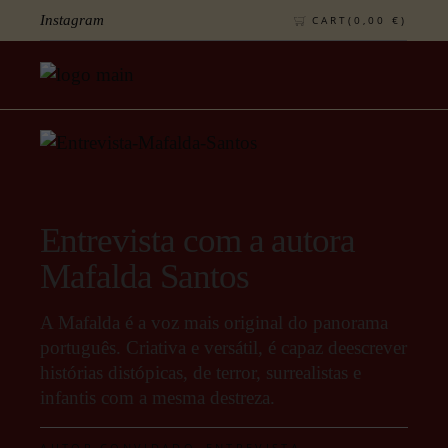
Instagram
CART(
0,00
€
)
On 21 de January, 2026
Entrevista com a autora
Mafalda Santos
A Mafalda é a voz mais original do panorama
português. Criativa e versátil, é capaz deescrever
histórias distópicas, de terror, surrealistas e
infantis com a mesma destreza.
,
,
AUTOR CONVIDADO
ENTREVISTA