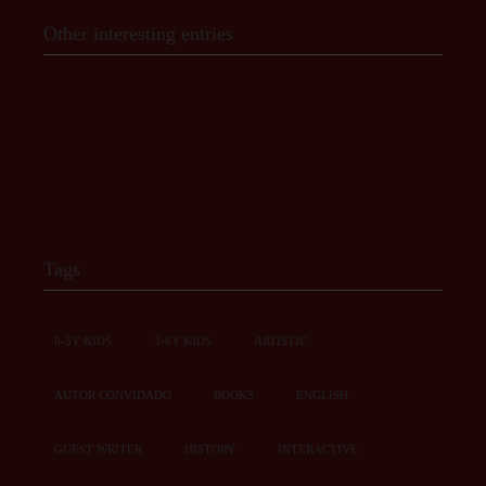
Other interesting entries
Tags
0-3Y KIDS
3-6Y KIDS
ARTISTIC
AUTOR CONVIDADO
BOOKS
ENGLISH
GUEST WRITER
HISTORY
INTERACTIVE