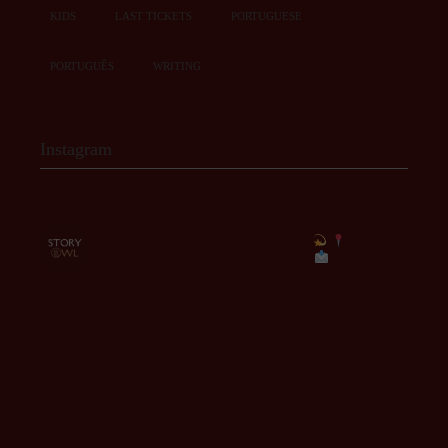
KIDS
LAST TICKETS
PORTUGUESE
PORTUGUÊS
WRITING
Instagram
story.owl
Café-literário com eventos inesquecíveis
Rua
Doutor José de Bastos, 19A
Torres Vedras
ola@storyowl.pt